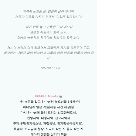
지극히 높으신 분, 영원히 살아 계시며,
거룩한 이름을 가지신 분께서, 이렇게 말씀하신다.
"내가 비록 높고 거룩한 곳에 있으나,
겸손한 사람과도 함께 있고,
잘못을 뉘우치고 회개하는 사람과도 함께 있다.
겸손한 사람과 함께 있으면서 그들에게 용기를 북돋우어 주고,
회개하는 사람과 같이 있으면서 그들의 상한 마음을 아물게 하여 준
다"
(이사야 57:15)
HUMBLE Ministry
는
나의 낮음을 알고 하나님의 높으심을 찬양하며
하나님께 받은 것들(재능,시간,재정)을
다시 하나님께 돌려 드리는 선교단체로서,
​찬양사역, 티칭사역, 선교사역과
구제사역(위기청소년, 자립청년, 위기임신여성지원),
특별히, 하나님의 형상, 지극히 작은 자 중의 작은 자
태아의 생명을 살리기 위한