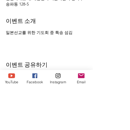
송파동 128-5
이벤트 소개
일본선교를 위한 기도회 중 특송 섬김
이벤트 공유하기
YouTube
Facebook
Instagram
Email
Humble Ministry
humbleministry123@gmail.com
​우리은행
1005-604-399086
험블미니스트