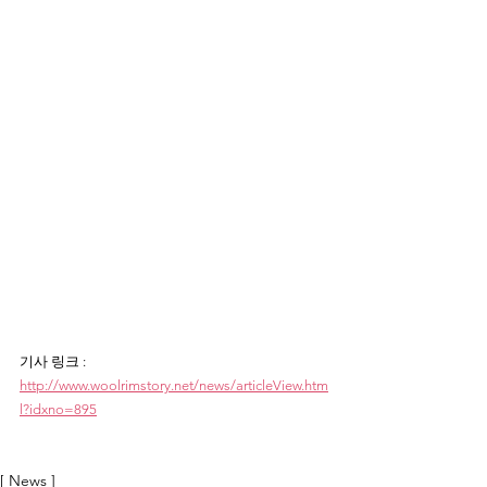
기사 링크 : 
http://www.woolrimstory.net/news/articleView.htm
l?idxno=895
[ News ]