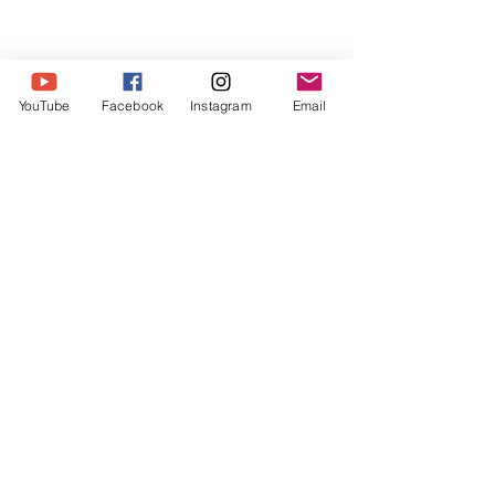
#청소년프로라이프
#청소년프로라이프비전캠프
YouTube
Facebook
Instagram
Email
#청소년비전캠프
#청소년기독교세계관
#청소년
성경적세계관
#청소년해외캠프
#청소년미국캠프
전체 보기
최근 게시물