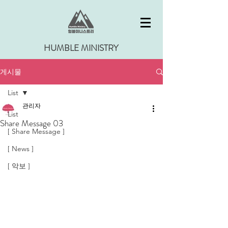
HUMBLE MINISTRY
게시물
List
관리자
List
Share Message 03
[ Share Message ]
[ News ]
[ 악보 ]