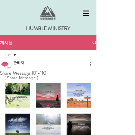
HUMBLE MINISTRY
게시물
List
관리자
List
Share Message 101-110
[ Share Message ]
[ News ]
[ 악보 ]