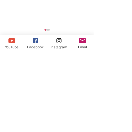
YouTube
Facebook
Instagram
Email
댓글
Share Message 14
댓글을 입력하세요.
Share Message 175-178 (빌
립보서)
Humble Ministry
humbleministry123@gmail.com
​우리은행
1005-604-399086
험블미니스트