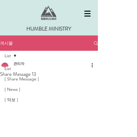
HUMBLE MINISTRY
게시물
List
관리자
List
Share Message 13
[ Share Message ]
[ News ]
[ 악보 ]