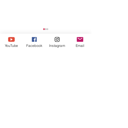
YouTube
Facebook
Instagram
Email
댓글
Share Message 14
댓글을 입력하세요.
Share Message 175-178 (빌
립보서)
Humble Ministry
humbleministry123@gmail.com
​우리은행
1005-604-399086
험블미니스트