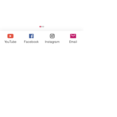
YouTube
Facebook
Instagram
Email
댓글
Share Message 14
댓글을 입력하세요.
Share Message 175-178 (빌
립보서)
Humble Ministry
humbleministry123@gmail.com
​우리은행
1005-604-399086
험블미니스트