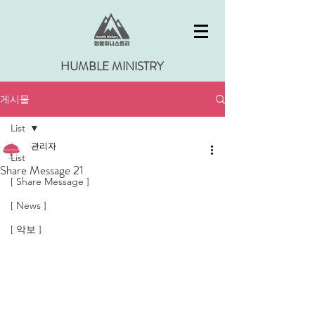
HUMBLE MINISTRY
게시물
List
관리자
List
Share Message 21
[ Share Message ]
[ News ]
[ 악보 ]