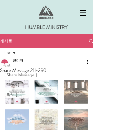
HUMBLE MINISTRY
게시물
List
관리자
List
Share Message 211-230
[ Share Message ]
[ News ]
[ 악보 ]