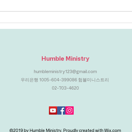
Shar
Share Message 175-178 (빌립보
서)
Humble Ministry
humbleministry123@gmail.com
​우리은행 1005-604-399086 험블미니스트리
02-703-4620
©2019 by Humble Ministry. Proudly created with Wix.com