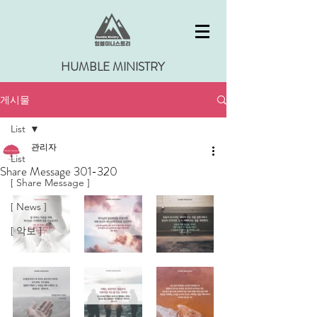
HUMBLE MINISTRY
게시물
List
관리자
List
Share Message 301-320
[ Share Message ]
[ News ]
[ 악보 ]