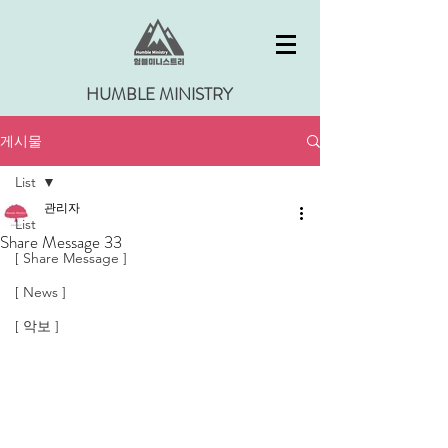
HUMBLE MINISTRY
게시물
List
관리자
List
Share Message 33
[ Share Message ]
[ News ]
[ 악보 ]