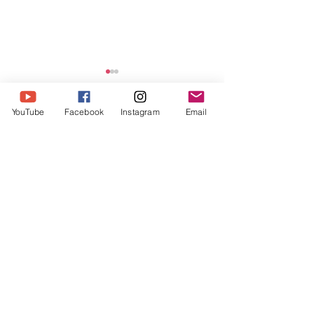
YouTube
Facebook
Instagram
Email
댓글
Share Message 14
댓글을 입력하세요.
Share Message 175-178 (빌
립보서)
Humble Ministry
humbleministry123@gmail.com
​우리은행
1005-604-399086
험블미니스트