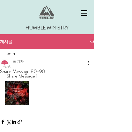
HUMBLE MINISTRY
게시물
List
관리자
List
Share Message 80-90
[ Share Message ]
[ News ]
[ 악보 ]